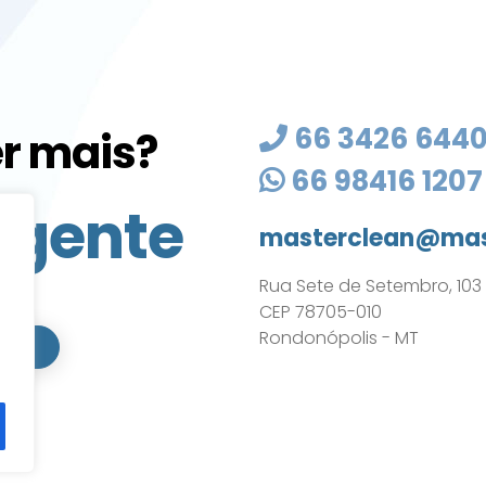
66 3426 644
r mais?
66 98416 1207
 gente
masterclean@mas
Rua Sete de Setembro, 103 - 
CEP 78705-010
Rondonópolis - MT
ATO