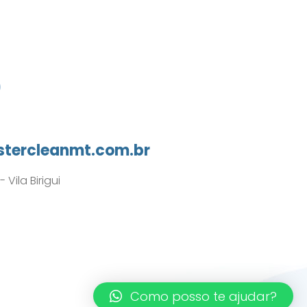
0
tercleanmt.com.br
Vila Birigui
Como posso te ajudar?