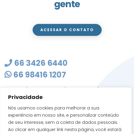
gente
ACESSAR O CONTATO
66 3426 6440
66 98416 1207
masterclean@mastercleanmt.com.br
Privacidade
Rua Sete de Setembro, 103 - Vila Birigui
CEP 78705-010
Nós usamos cookies para melhorar a sua
Rondonópolis - MT
experiência em nosso site, e personalizar conteúdo
de seu interesse, sem a coleta de dados pessoais.
Ao clicar em qualquer link nesta página, você estará