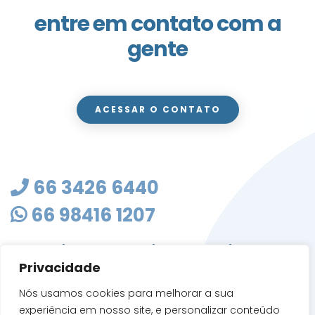
entre em contato com a
gente
ACESSAR O CONTATO
66 3426 6440
66 98416 1207
masterclean@mastercleanmt.com.br
Privacidade
Rua Sete de Setembro, 103 - Vila Birigui
CEP 78705-010
Nós usamos cookies para melhorar a sua
Rondonópolis - MT
experiência em nosso site, e personalizar conteúdo