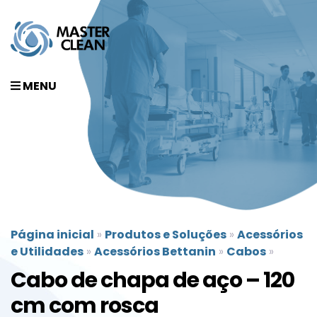
MENU
Página inicial
»
Produtos e Soluções
»
Acessórios
e Utilidades
»
Acessórios Bettanin
»
Cabos
»
Cabo de chapa de aço – 120
cm com rosca