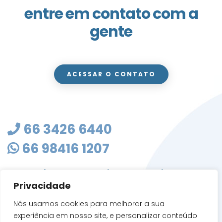
entre em contato com a
gente
ACESSAR O CONTATO
66 3426 6440
66 98416 1207
masterclean@mastercleanmt.com.br
Privacidade
Rua Sete de Setembro, 103 - Vila Birigui
CEP 78705-010
Nós usamos cookies para melhorar a sua
Rondonópolis - MT
experiência em nosso site, e personalizar conteúdo