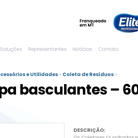
 Soluções
Representantes
Notícias
Contato
cessórios e Utilidades
»
Coleta de Resíduos
»
pa basculantes – 60
DESCRIÇÃO:
Os Coletores Quadrados t