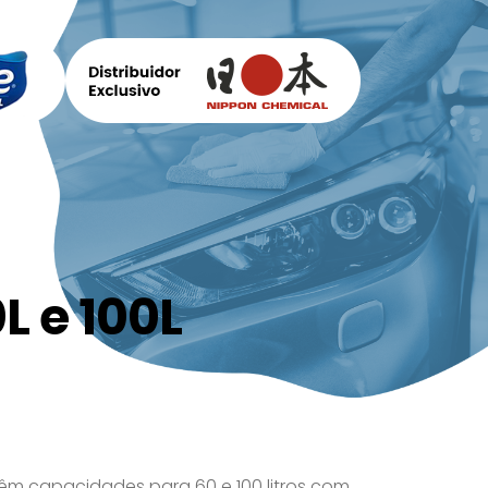
L e 100L
êm capacidades para 60 e 100 litros com