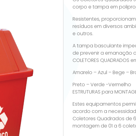
corpo e tampa em poliprop
Resistentes, proporcionam
resíduos em diversos ambie
e outros.
A tampa basculante imped
de prevenir a emanação d
COLETORES QUADRADOS em
Amarelo – Azul – Bege – B
Preto – Verde -Vermelho
ESTRUTURAS para MONTAG
Estes equipamentos perm
acordo com a necessidad
Coletores Quadrados de 60 
montagem de 01 a 6 coleto