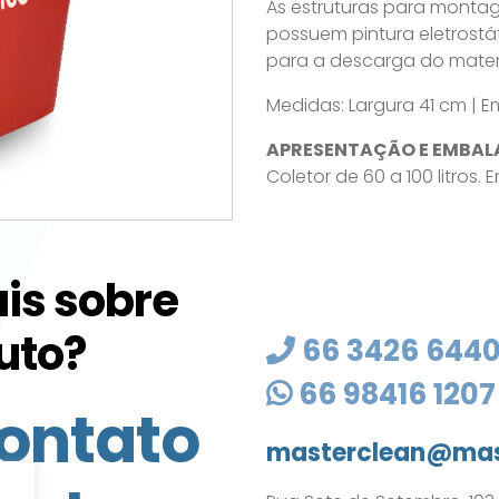
As estruturas para monta
possuem pintura eletrostát
para a descarga do materi
Medidas: Largura 41 cm | E
APRESENTAÇÃO E EMBAL
Coletor de 60 a 100 litros. E
is sobre
uto?
66 3426 644
66 98416 1207
ontato
masterclean@mas