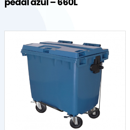
pedal azul – 660L