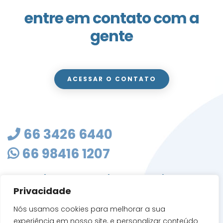
entre em contato com a
gente
ACESSAR O CONTATO
66 3426 6440
66 98416 1207
masterclean@mastercleanmt.com.br
Privacidade
Rua Sete de Setembro, 103 - Vila Birigui
CEP 78705-010
Nós usamos cookies para melhorar a sua
Rondonópolis - MT
experiência em nosso site, e personalizar conteúdo