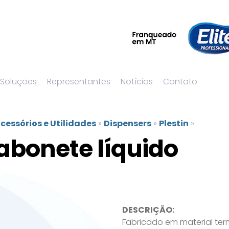
 Soluções
Representantes
Notícias
Contato
cessórios e Utilidades
»
Dispensers
»
Plestin
»
abonete líquido
DESCRIÇÃO:
Fabricado em material term