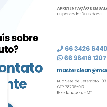
APRESENTAÇÃO E EMBAL
Dispensador 01 unidade.
is sobre
uto?
66 3426 644
66 98416 1207
ontato
masterclean@mas
ente
Rua Sete de Setembro, 103 - 
CEP 78705-010
Rondonópolis - MT