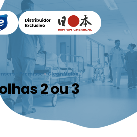
nsers - Premisse
»
Clean Velox
»
olhas 2 ou 3