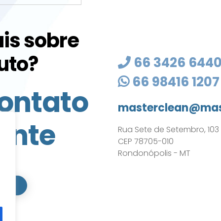
is sobre
uto?
66 3426 644
66 98416 1207
ontato
masterclean@mas
ente
Rua Sete de Setembro, 103 - 
CEP 78705-010
Rondonópolis - MT
ATO