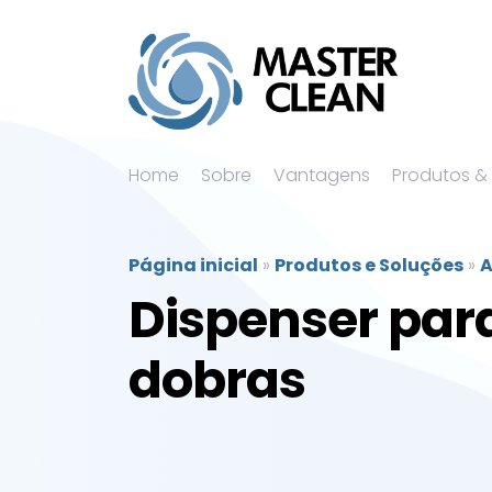
Home
Sobre
Vantagens
Produtos &
Página inicial
»
Produtos e Soluções
»
A
Dispenser para
dobras