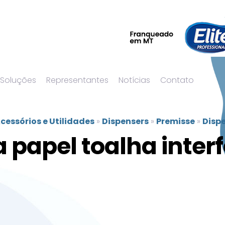
 Soluções
Representantes
Notícias
Contato
cessórios e Utilidades
»
Dispensers
»
Premisse
»
Dispe
 papel toalha interf