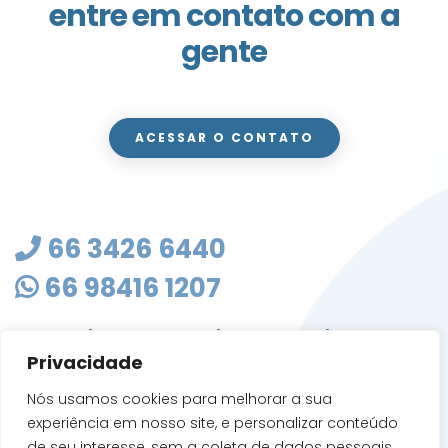
entre em contato com a
gente
ACESSAR O CONTATO
66 3426 6440
66 98416 1207
masterclean@mastercleanmt.com.br
Privacidade
Rua Sete de Setembro, 103 - Vila Birigui
CEP 78705-010
Nós usamos cookies para melhorar a sua
Rondonópolis - MT
experiência em nosso site, e personalizar conteúdo
de seu interesse, sem a coleta de dados pessoais.