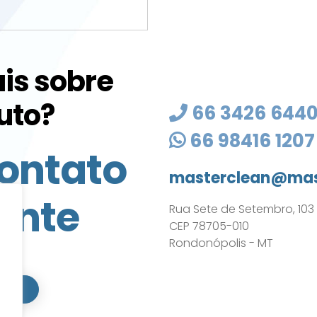
is sobre
uto?
66 3426 644
66 98416 1207
ontato
masterclean@mas
ente
Rua Sete de Setembro, 103 - 
CEP 78705-010
Rondonópolis - MT
ATO