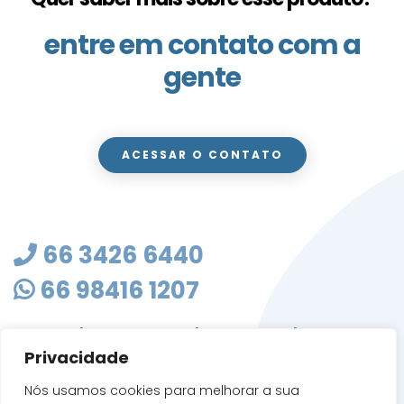
entre em contato com a
gente
ACESSAR O CONTATO
66 3426 6440
66 98416 1207
masterclean@mastercleanmt.com.br
Privacidade
Rua Sete de Setembro, 103 - Vila Birigui
CEP 78705-010
Nós usamos cookies para melhorar a sua