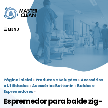
MENU
Página inicial
»
Produtos e Soluções
»
Acessórios
e Utilidades
»
Acessórios Bettanin
»
Baldes e
Espremedores
»
Espremedor para balde zig-