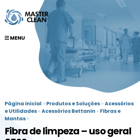
MENU
Página inicial
»
Produtos e Soluções
»
Acessórios
e Utilidades
»
Acessórios Bettanin
»
Fibras e
Mantas
»
Fibra de limpeza – uso geral