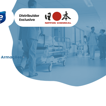
e Armações
»