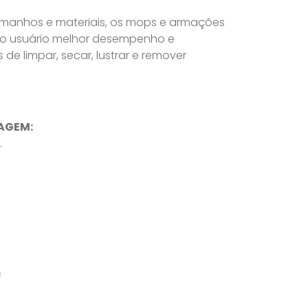
tamanhos e materiais, os mops e armações
 ao usuário melhor desempenho e
de limpar, secar, lustrar e remover
AGEM:
.
0