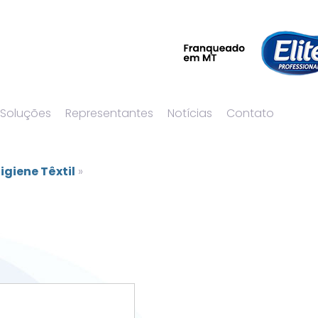
 Soluções
Representantes
Notícias
Contato
igiene Têxtil
»