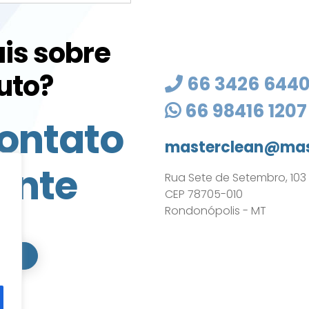
is sobre
uto?
66 3426 644
66 98416 1207
ontato
masterclean@mas
ente
Rua Sete de Setembro, 103 - 
CEP 78705-010
Rondonópolis - MT
ATO