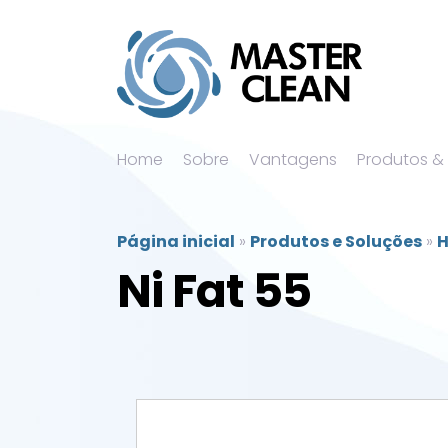
Home
Sobre
Vantagens
Produtos &
Página inicial
»
Produtos e Soluções
»
H
Ni Fat 55