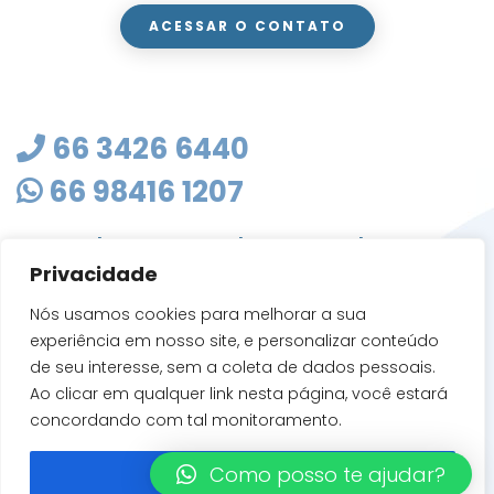
ACESSAR O CONTATO
66 3426 6440
66 98416 1207
masterclean@mastercleanmt.com.br
Privacidade
Rua Sete de Setembro, 103 - Vila Birigui
CEP 78705-010
Nós usamos cookies para melhorar a sua
Rondonópolis - MT
experiência em nosso site, e personalizar conteúdo
de seu interesse, sem a coleta de dados pessoais.
Ao clicar em qualquer link nesta página, você estará
concordando com tal monitoramento.
Como posso te ajudar?
Entendi