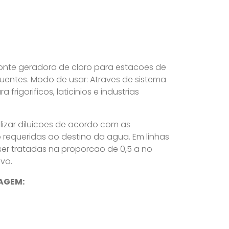
onte geradora de cloro para estacoes de
uentes. Modo de usar: Atraves de sistema
frigorificos, laticinios e industrias
lizar diluicoes de acordo com as
requeridas ao destino da agua. Em linhas
ser tratadas na proporcao de 0,5 a no
vo.
AGEM: