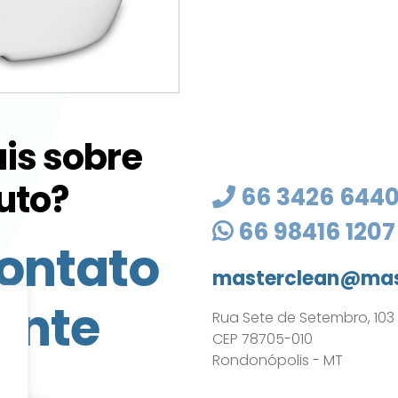
is sobre
uto?
66 3426 644
66 98416 1207
ontato
masterclean@mas
ente
Rua Sete de Setembro, 103 - 
CEP 78705-010
Rondonópolis - MT