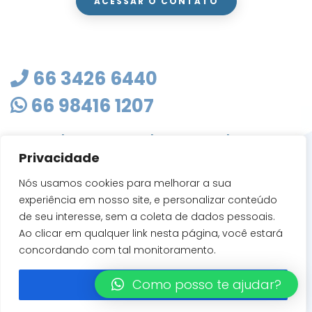
ACESSAR O CONTATO
66 3426 6440
66 98416 1207
masterclean@mastercleanmt.com.br
Privacidade
Rua Sete de Setembro, 103 - Vila Birigui
CEP 78705-010
Nós usamos cookies para melhorar a sua
Rondonópolis - MT
experiência em nosso site, e personalizar conteúdo
de seu interesse, sem a coleta de dados pessoais.
Ao clicar em qualquer link nesta página, você estará
concordando com tal monitoramento.
Como posso te ajudar?
Entendi