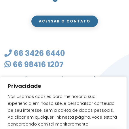
ACESSAR O CONTATO
66 3426 6440
66 98416 1207
masterclean@mastercleanmt.com.br
Privacidade
Rua Sete de Setembro, 103 - Vila Birigui
CEP 78705-010
Nós usamos cookies para melhorar a sua
Rondonópolis - MT
experiência em nosso site, e personalizar conteúdo
de seu interesse, sem a coleta de dados pessoais.
Ao clicar em qualquer link nesta página, você estará
concordando com tal monitoramento.