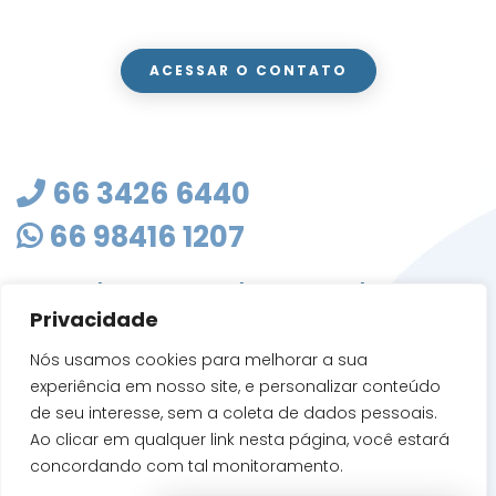
ACESSAR O CONTATO
66 3426 6440
66 98416 1207
masterclean@mastercleanmt.com.br
Privacidade
Rua Sete de Setembro, 103 - Vila Birigui
CEP 78705-010
Nós usamos cookies para melhorar a sua
Rondonópolis - MT
experiência em nosso site, e personalizar conteúdo
de seu interesse, sem a coleta de dados pessoais.
Ao clicar em qualquer link nesta página, você estará
concordando com tal monitoramento.