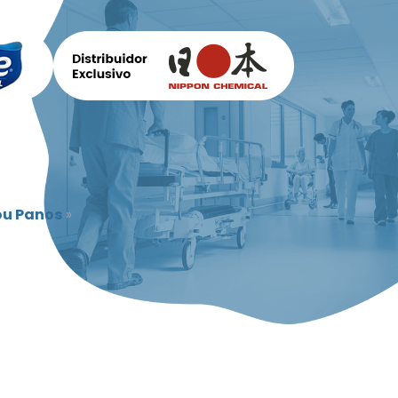
ou Panos
»