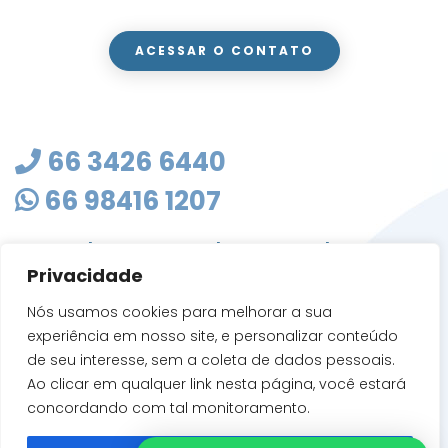
ACESSAR O CONTATO
66 3426 6440
66 98416 1207
masterclean@mastercleanmt.com.br
Privacidade
Rua Sete de Setembro, 103 - Vila Birigui
CEP 78705-010
Nós usamos cookies para melhorar a sua
Rondonópolis - MT
experiência em nosso site, e personalizar conteúdo
de seu interesse, sem a coleta de dados pessoais.
Ao clicar em qualquer link nesta página, você estará
concordando com tal monitoramento.