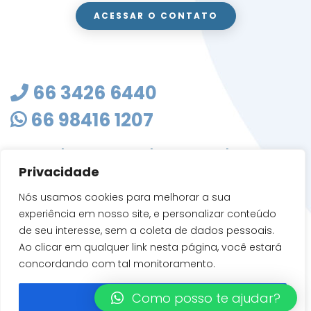
ACESSAR O CONTATO
66 3426 6440
66 98416 1207
masterclean@mastercleanmt.com.br
Privacidade
Rua Sete de Setembro, 103 - Vila Birigui
CEP 78705-010
Nós usamos cookies para melhorar a sua
Rondonópolis - MT
experiência em nosso site, e personalizar conteúdo
de seu interesse, sem a coleta de dados pessoais.
Ao clicar em qualquer link nesta página, você estará
concordando com tal monitoramento.
Como posso te ajudar?
Entendi