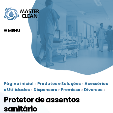
MENU
Página inicial
»
Produtos e Soluções
»
Acessórios
e Utilidades
»
Dispensers
»
Premisse
»
Diversos
»
Protetor de assentos
sanitário