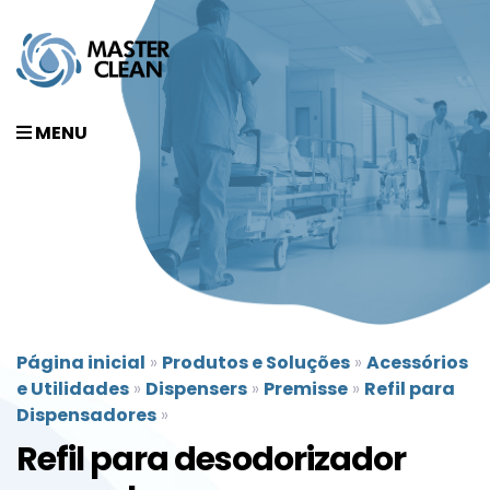
MENU
Página inicial
»
Produtos e Soluções
»
Acessórios
e Utilidades
»
Dispensers
»
Premisse
»
Refil para
Dispensadores
»
Refil para desodorizador