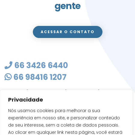
gente
ACESSAR O CONTATO
66 3426 6440
66 98416 1207
masterclean@mastercleanmt.com.br
Privacidade
Rua Sete de Setembro, 103 - Vila Birigui
CEP 78705-010
Nós usamos cookies para melhorar a sua
Rondonópolis - MT
experiência em nosso site, e personalizar conteúdo
de seu interesse, sem a coleta de dados pessoais.
Ao clicar em qualquer link nesta página, você estará