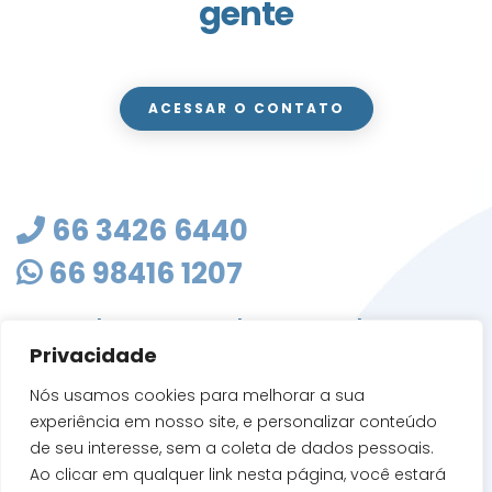
gente
ACESSAR O CONTATO
66 3426 6440
66 98416 1207
masterclean@mastercleanmt.com.br
Privacidade
Rua Sete de Setembro, 103 - Vila Birigui
CEP 78705-010
Nós usamos cookies para melhorar a sua
Rondonópolis - MT
experiência em nosso site, e personalizar conteúdo
de seu interesse, sem a coleta de dados pessoais.
Ao clicar em qualquer link nesta página, você estará