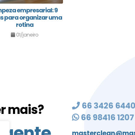
mpeza empresarial: 9
s para organizar uma
rotina
01/janeiro
66 3426 644
r mais?
66 98416 1207
 gente
masterclean@mas