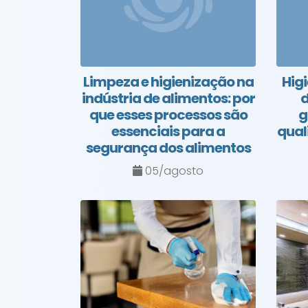
Limpeza e higienização na
Higi
indústria de alimentos: por
d
que esses processos são
g
essenciais para a
qual
segurança dos alimentos
05/agosto