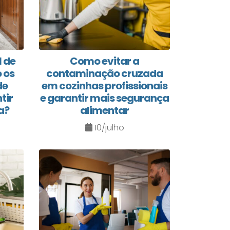
l de
Como evitar a
 os
contaminação cruzada
de
em cozinhas profissionais
tir
e garantir mais segurança
a?
alimentar
10/julho