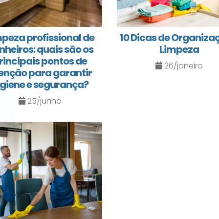
peza profissional de
10 Dicas de Organiza
nheiros: quais são os
Limpeza
rincipais pontos de
26/janeiro
enção para garantir
igiene e segurança?
25/junho