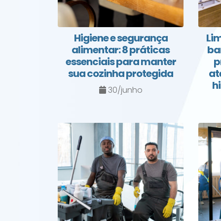
Higiene e segurança
Lim
alimentar: 8 práticas
ba
essenciais para manter
p
sua cozinha protegida
at
h
30/junho