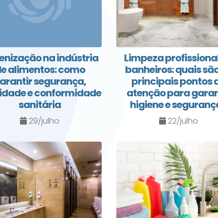
enização na indústria
Limpeza profissiona
e alimentos: como
banheiros: quais são
arantir segurança,
principais pontos 
idade e conformidade
atenção para garan
sanitária
higiene e seguranç
29/julho
22/julho