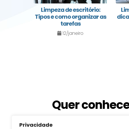
Limpeza de escritório:
Li
Tipos e como organizar as
dica
tarefas
12/janeiro
Quer conhece
fale com a
Privacidade