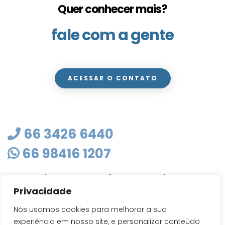
Quer conhecer mais?
fale com a gente
ACESSAR O CONTATO
66 3426 6440
66 98416 1207
masterclean@mastercleanmt.com.br
Privacidade
Rua Sete de Setembro, 103 - Vila Birigui
CEP 78705-010
Nós usamos cookies para melhorar a sua
Rondonópolis - MT
experiência em nosso site, e personalizar conteúdo