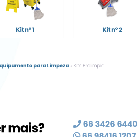
Kit nº 1
Kit nº 2
quipamento para Limpeza
»
Kits Bralimpia
66 3426 644
r mais?
66 98416 1207