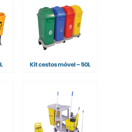
0L
Kit cestos móvel – 50L