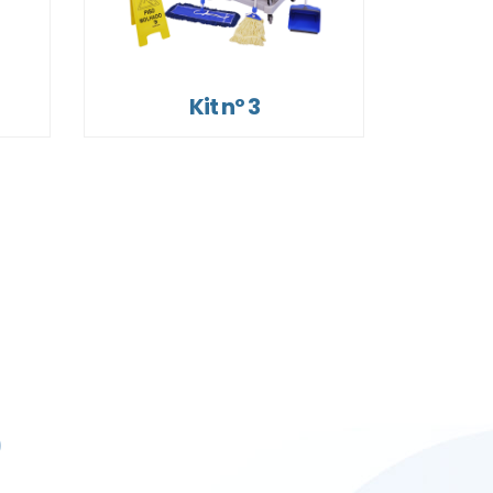
Kit nº 3
0