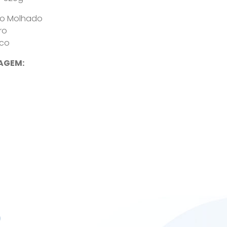
iso Molhado
ro
ico
AGEM:
0