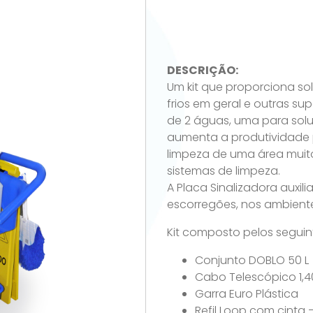
DESCRIÇÃO:
Um kit que proporciona so
frios em geral e outras su
de 2 águas, uma para sol
aumenta a produtividade 
limpeza de uma área mui
sistemas de limpeza.
A Placa Sinalizadora auxi
escorregões, nos ambient
Kit composto pelos seguint
Conjunto DOBLO 50 L
Cabo Telescópico 1,
Garra Euro Plástica
Refil Loop com cinta 