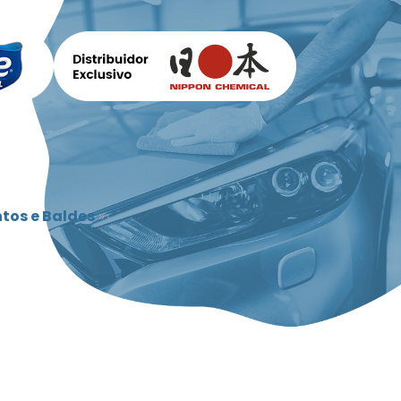
tos e Baldes
»