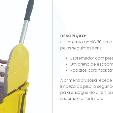
DESCRIÇÃO:
O Conjunto Doblô 30 litr
pelos seguintes itens:
Espremedor com pres
Um dreno de escoame
Rodízios para facilit
A primeira divisória rece
limpeza do piso; a segunda
para enxágue do o refil q
superfície a ser limpa.